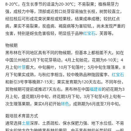
8-20℃，在生长季节的适温为20-30℃；不易裂果；植株萌芽力
强，成枝力中等，顶部或近剪口处芽容易抽生长枝，树势较直立，
经拉枝后可形成花束状果枝或短果枝，结果成串成穗；较抗红点
病，果实不易裂果，炭疽病、褐腐病等为害较轻,，尚未发现严重的
虫害，特别是蚜虫危害极轻，明显低于品种
红宝石
、芙蓉等。
物候期
黑布林在不同地区具有不同的物候期，但基本上都相差不大。如在
中国兰州地区3月下旬花芽萌动，4月上旬始花，花期为6-10天；4
月上旬
叶芽
膨大，中旬展叶，10月下旬落叶；5月中旬生理落果，8
月下旬果实成熟，与秋红李相当，较中晚熟品种陇园蜜李、
红宝石
和新引3号李等晚熟7-15天；果实发育期为120天左右。不同年份，
其物候期可提前或推迟7天左右。黑布林在中国
福建省
的初花期为3
月上旬，盛花期3月中旬，终花期3月下旬，3月下旬至4月上旬有一
次生理落果期，果实6月初开始
转色
，成熟期为6月底至7月中旬。
栽培技术育苗方式
通常选择
土层
深厚、土质疏松、保水保肥力强、地下水位低、不易
积水的地方作为种植黑布林的果园。由于黑布林的长势较旺，一般