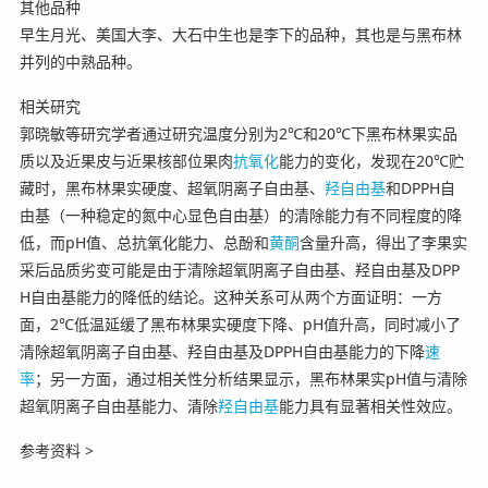
其他品种
早生月光、美国大李、大石中生也是李下的品种，其也是与黑布林
并列的中熟品种。
相关研究
郭晓敏等研究学者通过研究温度分别为2℃和20℃下黑布林果实品
质以及近果皮与近果核部位果肉
抗氧化
能力的变化，发现在20℃贮
藏时，黑布林果实硬度、超氧阴离子自由基、
羟自由基
和DPPH自
由基（一种稳定的氮中心显色自由基）的清除能力有不同程度的降
低，而pH值、总抗氧化能力、总酚和
黄酮
含量升高，得出了李果实
采后品质劣变可能是由于清除超氧阴离子自由基、羟自由基及DPP
H自由基能力的降低的结论。这种关系可从两个方面证明：一方
面，2℃低温延缓了黑布林果实硬度下降、pH值升高，同时减小了
清除超氧阴离子自由基、羟自由基及DPPH自由基能力的下降
速
率
；另一方面，通过相关性分析结果显示，黑布林果实pH值与清除
超氧阴离子自由基能力、清除
羟自由基
能力具有显著相关性效应。
参考资料 >