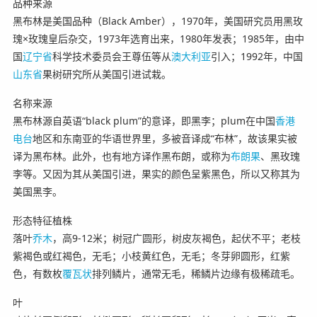
品种来源
黑布林是美国品种（Black Amber），1970年，美国研究员用黑玫
瑰×玫瑰皇后杂交，1973年选育出来，1980年发表；1985年，由中
国
辽宁省
科学技术委员会王尊伍等从
澳大利亚
引入；1992年，中国
山东省
果树研究所从美国引进试栽。
名称来源
黑布林源自英语“black plum”的意译，即黑李；plum在中国
香港
电台
地区和东南亚的华语世界里，多被音译成“布林”，故该果实被
译为黑布林。此外，也有地方译作黑布朗，或称为
布朗果
、黑玫瑰
李等。又因为其从美国引进，果实的颜色呈紫黑色，所以又称其为
美国黑李。
形态特征植株
落叶
乔木
，高9-12米；树冠广圆形，树皮灰褐色，起伏不平；老枝
紫褐色或红褐色，无毛；小枝黄红色，无毛；冬芽卵圆形，红紫
色，有数枚
覆瓦状
排列鳞片，通常无毛，稀鳞片边缘有极稀疏毛。
叶