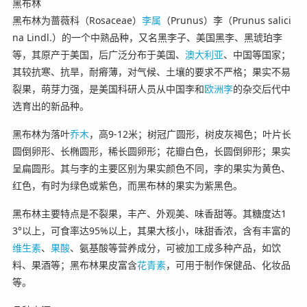
黑布林
黑布林为蔷薇科（Rosaceae）
李属
（Prunus）李（Prunus salici
na Lindl.）的一个中熟品种，又名黑李子、美国黑李、黑琥珀李
等，其原产于美国，后广泛分布于美国、
澳大利亚
、中国等国家；
其较抗寒、抗旱，耐瘠薄，对气候、土壤的要求不严格；果实不易
裂果，萌芽力强，是美国科研人员从中国李和
欧洲李
的杂交后代中
选育出的新品种。
黑布林为落叶
乔木
，高9-12米；树冠广圆形，树皮灰褐色；叶片长
圆倒卵形、长椭圆形，稀长圆卵形；花瓣白色，长圆倒卵形；果实
呈扁圆形。其与李的主要区别为果实颜色不同，李的果实为黄色、
红色，有时为绿色或紫色，而黑布林的果实为紫黑色。
黑布林主要特点是不裂果，丰产、外观美、味香甜等。其糖度达1
3°以上，可食率达95%以上，其果大核小，味甜香浓，含有丰富的
维生素
、
果酸
、氨基酸等营养成分，可被加工成多种产品，如饮
料、果酒等；黑布林果皮富含
花青素
，可用于制作保健品、化妆品
等。