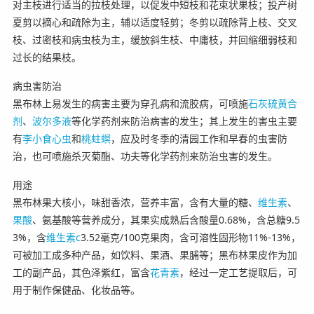
对主枝进行适当的拉枝处理，以促发中短枝和花束状果枝；投产树
夏剪以摘心和疏除为主，辅以适度轻剪；冬剪以疏除背上枝、交叉
枝、过密枝和病虫枝为主，缓放斜生枝、中庸枝，并回缩细弱枝和
过长的结果枝。
病虫害防治
黑布林上易发生的病害主要为穿孔病和流胶病，可喷施
石灰硫黄合
剂
、
波尔多液
等化学药剂来防治病害的发生；其上发生的害虫主要
有
李小食心虫
和
桃蛀螟
，应及时冬季的清园工作和早春的虫害防
治，也可喷施杀灭菊酯、功夫等化学药剂来防治虫害的发生。
用途
黑布林果大核小，味甜香浓，营养丰富，含有大量的糖、
维生素
、
果酸
、氨基酸等营养成分，其果实成熟后含酸量0.68%，含总糖9.5
3%，含
维生素c
3.52毫克/100克果肉，含可溶性固形物11%-13%，
可被加工成多种产品，如饮料、果酒、果脯等；黑布林果皮作为加
工的副产品，其色泽紫红，富含
花青素
，经过一定工艺提取后，可
用于制作保健品、化妆品等。