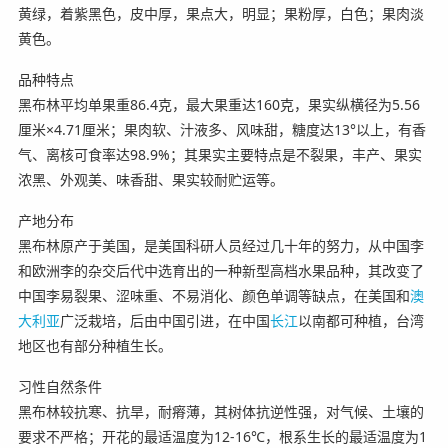
黄绿，着紫黑色，皮中厚，果点大，明显；果粉厚，白色；果肉淡
黄色。
品种特点
黑布林平均单果重86.4克，最大果重达160克，果实纵横径为5.56
厘米×4.71厘米；果肉软、汁液多、风味甜，糖度达13°以上，有香
气、离核可食率达98.9%；其果实主要特点是不裂果，丰产、果实
浓黑、外观美、味香甜、果实较耐贮运等。
产地分布
黑布林原产于美国，是美国科研人员经过几十年的努力，从中国李
和欧洲李的杂交后代中选育出的一种新型高档水果品种，其改变了
中国李易裂果、涩味重、不易消化、颜色单调等缺点，在美国和
澳
大利亚
广泛栽培，后由中国引进，在中国
长江
以南都可种植，台湾
地区也有部分种植生长。
习性自然条件
黑布林较抗寒、抗旱，耐瘠薄，其树体抗逆性强，对气候、土壤的
要求不严格；开花的最适温度为12-16℃，根系生长的最适温度为1