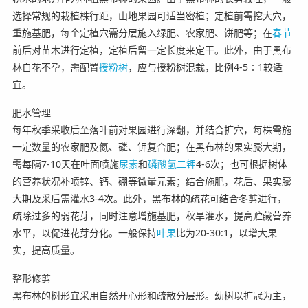
选择常规的栽植株行距，山地果园可适当密植；定植前需挖大穴，
重施基肥，每个定植穴需分层施入绿肥、农家肥、饼肥等；在
春节
前后对苗木进行定植，定植后留一定长度来定干。此外，由于黑布
林自花不孕，需配置
授粉树
，应与授粉树混栽，比例4-5∶1较适
宜。
肥水管理
每年秋季采收后至落叶前对果园进行深翻，并结合扩穴，每株需施
一定数量的农家肥及氮、磷、钾复合肥；在黑布林的果实膨大期，
需每隔7-10天在叶面喷施
尿素
和
磷酸氢二钾
4-6次；也可根据树体
的营养状况补喷锌、钙、硼等微量元素；结合施肥，花后、果实膨
大期及采后需灌水3-4次。此外，黑布林的疏花可结合冬剪进行，
疏除过多的弱花芽，同时注意增施基肥，秋旱灌水，提高贮藏营养
水平，以促进花芽分化。一般保持
叶果
比为20-30:1，以增大果
实，提高质量。
整形修剪
黑布林的树形宜采用自然开心形和疏散分层形。幼树以扩冠为主，