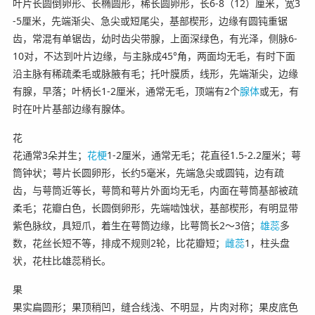
叶片长圆倒卵形、长椭圆形，稀长圆卵形，长6-8（12）厘米，宽3
-5厘米，先端渐尖、急尖或短尾尖，基部楔形，边缘有圆钝重锯
齿，常混有单锯齿，幼时齿尖带腺，上面深绿色，有光泽，侧脉6-
10对，不达到叶片边缘，与主脉成45°角，两面均无毛，有时下面
沿主脉有稀疏柔毛或脉腋有毛；托叶膜质，线形，先端渐尖，边缘
有腺，早落；叶柄长1-2厘米，通常无毛，顶端有2个
腺体
或无，有
时在叶片基部边缘有腺体。
花
花通常3朵并生；
花梗
1-2厘米，通常无毛；花直径1.5-2.2厘米；萼
筒钟状；萼片长圆卵形，长约5毫米，先端急尖或圆钝，边有疏
齿，与萼筒近等长，萼筒和萼片外面均无毛，内面在萼筒基部被疏
柔毛；花瓣白色，长圆倒卵形，先端啮蚀状，基部楔形，有明显带
紫色脉纹，具短爪，着生在萼筒边缘，比萼筒长2～3倍；
雄蕊
多
数，花丝长短不等，排成不规则2轮，比花瓣短；
雌蕊
1，柱头盘
状，花柱比雄蕊稍长。
果
果实扁圆形；果顶稍凹，缝合线浅、不明显，片肉对称；果皮底色