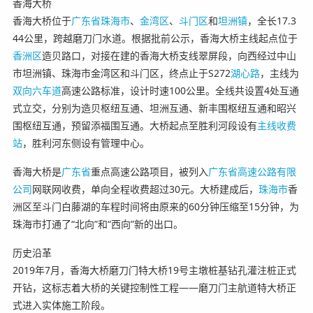
香海大桥
香海大桥位于
广东省
珠海市
、
金湾区
、
斗门区
和
坦洲镇
，全长17.3
44公里，跨越磨刀门水道。根据批前公示，香海大桥主线起点位于
香洲区
造贝路口，对接在建的香海大桥支线翠屏段，向西经过中山
市坦洲镇、珠海市金湾区和斗门区，终点止于S272
湖心路
，主线为
双向六车道
高速公路标准，设计时速100公里。全线共设置4处互通
式立交，分别为造贝枢纽互通、坦洲互通、新丰围枢纽互通和昭兴
围枢纽互通，预留添福围互通。大桥起点至胜利河段设有
主线收费
站
，胜利河东侧设有管理中心。
香海大桥是
广东省
重点高速公路项目，被列入
广东省高速公路有限
公司
网联网收费，单向全程收费超过30元。大桥建成后，
珠海市
香
洲区至斗门白藤湖的车程时间将由原来的60分钟压缩至15分钟，为
珠海市打通了“北向”和“西向”新的出口。
历史沿革
2019年7月，香海大桥磨刀门特大桥19号主墩桩基钻孔灌注桩正式
开钻，这标志着大桥的关键控制性工程——磨刀门主航道特大桥正
式进入实体施工阶段。