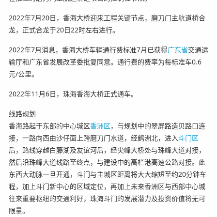
2022年7月20日，香海大桥迎来工程关键节点，磨刀门主航道桥合
龙，正式合龙于20日22时左右进行。
2022年7月消息，香海大桥车辆通行费标准7月已获得
广东省
交通运
输厅和广东省发展改革委批复同意。通行费的费率为每标准车0.6
元/公里。
2022年11月6日，珠海香海大桥正式通车。
线路规划
香海路起于东部的中心城区
香洲区
，与规划中的翠屏路造贝路口连
接，一路向西由沙仔面上跨磨刀门水道，经鹤洲北，进入
斗门区
后，路线穿越白藤湖及友谊河后，经尖峰大桥处与珠峰大道对接，
然后沿珠峰大道线路至终点，与建设中的高栏港高速公路对接。此
东西大动脉一旦开通，斗门与主城区距离将大大缩短至约20分钟车
程，加上斗门新中心的区域定位，再加上未来香洲区与西部中心城
往来重要枢纽的交通利好，珠海斗门的发展潜力及投资价值将无可
限量。