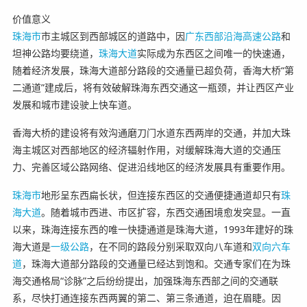
价值意义
珠海市
市主城区到西部城区的道路中，因
广东西部沿海高速公路
和
坦神公路均要绕道，
珠海大道
实际成为东西区之间唯一的快速通，
随着经济发展，珠海大道部分路段的交通量已超负荷，香海大桥“第
二通道”建成后，将有效破解珠海东西交通这一瓶颈，并让西区产业
发展和城市建设驶上快车道。
香海大桥的建设将有效沟通磨刀门水道东西两岸的交通，并加大珠
海主城区对西部地区的经济辐射作用，对缓解珠海大道的交通压
力、完善区域公路网络、促进沿线地区的经济发展具有重要作用。
珠海市
地形呈东西扁长状，但连接东西区的交通便捷通道却只有
珠
海大道
。随着城市西进、市区扩容，东西交通困境愈发突显。一直
以来，珠海连接东西的唯一快捷通道是珠海大道，1993年建好的珠
海大道是
一级公路
，在不同的路段分别采取双向八车道和
双向六车
道
，珠海大道部分路段的交通量已经达到饱和。交通专家们在为珠
海交通格局“诊脉”之后纷纷提出，加强珠海东西部之间的交通联
系，尽快打通连接东西两翼的第二、第三条通道，迫在眉睫。因